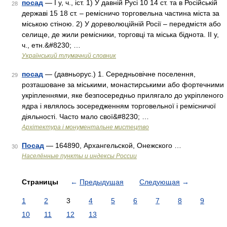
посад
— I у, ч., іст. 1) У давній Русі 10 14 ст. та в Російській
28
державі 15 18 ст. – ремісничо торговельна частина міста за
міською стіною. 2) У дореволюційній Росії – передмістя або
селище, де жили ремісники, торговці та міська біднота. II у,
ч., етн.&#8230; …
Український тлумачний словник
посад
— (давньорус.) 1. Середньовічне поселення,
29
розташоване за міськими, монастирськими або фортечними
укріпленнями, яке безпосередньо прилягало до укріпленого
ядра і являлось зосередженням торговельної і ремісничої
діяльності. Часто мало свої&#8230; …
Архітектура і монументальне мистецтво
Посад
— 164890, Архангельской, Онежского …
30
Населённые пункты и индексы России
Страницы
←
Предыдущая
Следующая
→
1
2
3
4
5
6
7
8
9
10
11
12
13