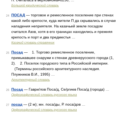
П. считалась в верховной&#8230; …
Большой юридический словарь
ПОСАД
— торговое и ремесленное поселение при стенах
24
какой либо крепости, куда жители П да скрывались в случае
нападения неприятеля. На казачьей земле посадом
считался Азов, хотя в его границах находились и прежняя
крепость и порт и два предместья …
Казачий словарь-справочник
Посад
— 1. Торгово ремесленное поселение,
25
примыкавшее снаружи к стенам древнерусского города (1,
2). 2. Поселок городского типа в Российской империи.
(Термины российского архитектурного наследия.
Плужников В.И., 1995) …
Архитектурный словарь
Посад
— Гаври/лов Поса/д, Се/ргиев Поса/д (города) …
26
Орфографический словарь русского языка
посад
— (2 м); мн. поса/ды, Р. поса/дов …
27
Орфографический словарь русского языка