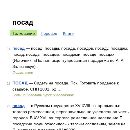
посад
Толкование
Перевод
Книги
посад
— посад, посады, посада, посадов, посаду, посадам,
21
посад, посады, посадом, посадами, посаде, посадах
(Источник: «Полная акцентуированная парадигма по А. А.
Зализняку») …
Формы слов
ПОСАД
— Сидеть на посаде. Пск. Готовить приданое к
22
свадьбе. СПП 2001, 62 …
Большой словарь русских поговорок
посад
— в Русском государстве XV XVIII вв. предместье,
23
торгово ремесленная, первоначально не укрепленная часть
городов. В XV XVII вв. торгово ремесленное население П.
посадские люди относилось к тяглым сословиям, земля на